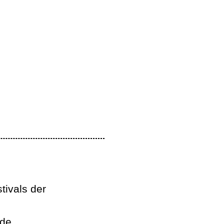
ivals der
.de