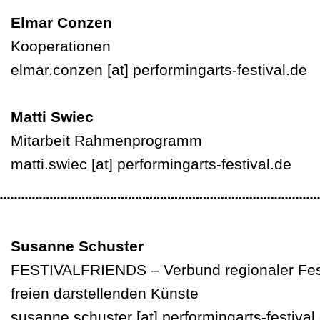
Elmar Conzen
Kooperationen
elmar.conzen
[at]
performingarts-festival.de
Matti Swiec
Mitarbeit Rahmenprogramm
matti.swiec
[at]
performingarts-festival.de
Susanne Schuster
FESTIVALFRIENDS – Verbund regionaler Fest
freien darstellenden Künste
susanne.schuster
[at]
performingarts-festival