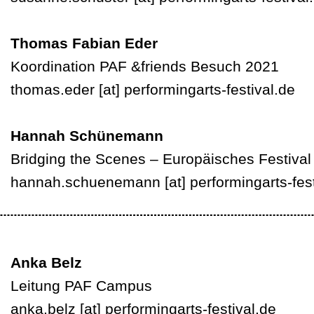
Thomas Fabian Eder
Koordination PAF &friends Besuch 2021
thomas.eder
[at]
performingarts-festival.de
Hannah Schünemann
Bridging the Scenes – E
uropäische
s
Festival
hannah.schuenemann
[at]
performingarts-fes
Anka Belz
Leitung PAF Campus
anka.belz
[at]
performingarts-festival.de