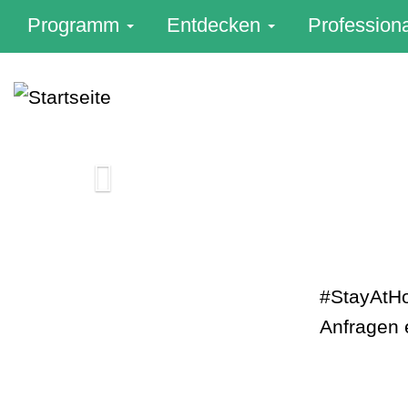
Main
Programm
Entdecken
Profession
navigation
DE
Direkt
zum
Inhalt
Previous
#StayAtHo
Anfragen 