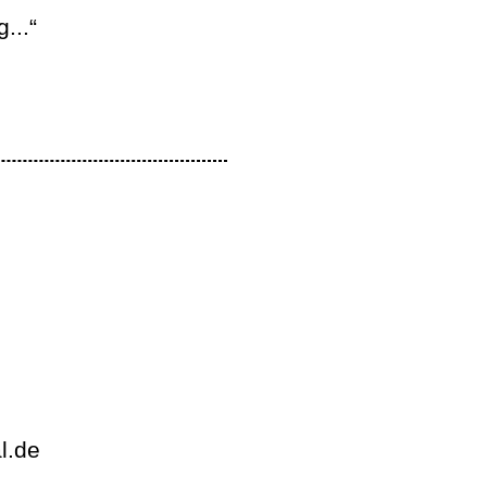
...“
l.de